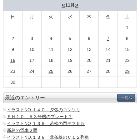
«
»
11月
日
月
火
水
木
金
土
1
2
3
4
5
6
7
8
9
10
11
12
13
14
15
16
17
18
19
20
21
22
23
24
25
26
27
28
29
30
最近のエントリー
一覧へ
イラストNO,１４０ 夕張のコンソリ
ＥＨ１０ ５３号機のプレート？
イラストNO,１３９ 若松の門デフ５５
新島の貨車２両
イラストNO.１３８ 北条線のＣ１２列車