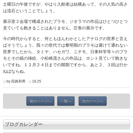
土曜日の午後ですが、やはり入館者は結構あって、その人気の高さ
は流石ということでしょう。
展示室２会場で構成されたプラモ、ジオラマの作品はひとつひとつ
見ていても飽きることはありません。圧巻の展示です。
今の時代からすると、何ともほんわかとしたアナログの世界と言え
ばそうでしょう。我々の世代では黎明期のプラモは避けて通れない
世界でしたから、タミヤ、ハセガワ、ニチモ、日東科学等々のプラ
モとその箱の挿絵、小松崎茂さんの作品は、ホント見ていて飽きな
いですね。１２月２４日までの開期ですから、あと２、３回は行か
ねばならぬ。
by 田路和男
16:25
前のページへ
一覧へ
次のページへ
ブログカレンダー