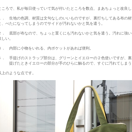
ところで、私が毎日使っていて気が付いたところを数点、まあちょっと改良し
１． 生地の色調、材質は文句なしのいいものですが、裏打ちしてある布の材
と、べたになってしまうのでサイドが汚れないかと気を遣う。
２． 底部が布なので、ちょっと置くにも汚れないかと気を遣う。汚れに強い
欲しい。
３． 内部に小物をいれる、内ポケットがあれば便利。
４． 手提げのストラップ部分は、グリーンとイエローの２色使いですが、裏
提げたときイエローの部分が手のひらに触るので、すぐに汚れてしまう
以上のような点です。