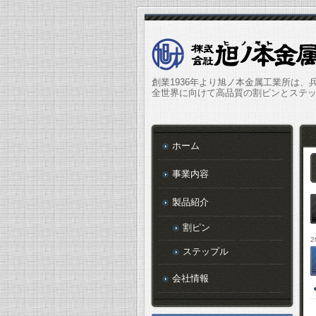
創業1936年より旭ノ本金属工業所は、
全世界に向けて高品質の割ピンとステ
ホーム
事業内容
製品紹介
割ピン
2
ステップル
会社情報