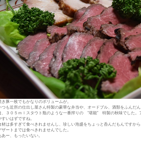
焼き豚一枚でもかなりのボリュームが。
いつも近所の仕出し屋さん特製の豪華な弁当や、オードブル、酒類をふんだん
は、３０５ｍｌスタウト瓶のような一番搾りの “堪能” 特製の秋味でした。
やすいはずですね。
食材は多すぎて食べきれませんし、珍しい泡盛をちょっと呑んだもんですから
デザートまでは食べきれませんでした。
ああー、もったいない。