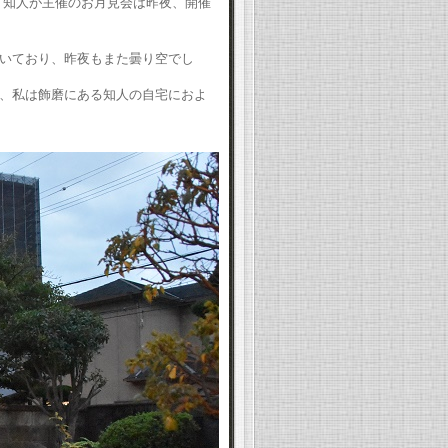
、知人が主催のお月見会は昨夜、開催
いており、昨夜もまた曇り空でし
、私は飾磨にある知人の自宅におよ