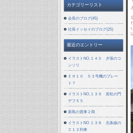
カテゴリーリスト
会長のブログ(45)
社長イッセイのブログ(25)
最近のエントリー
イラストNO,１４０ 夕張のコ
ンソリ
ＥＨ１０ ５３号機のプレー
ト？
イラストNO,１３９ 若松の門
デフ５５
新島の貨車２両
イラストNO.１３８ 北条線の
Ｃ１２列車