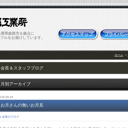
兵庫県姫路市を拠点に
ップルをお届けしています。
ホーム
会長＆スタッフブログ
月別アーカイブ
016.09.25
お月さんの無いお月見
会長のブログ