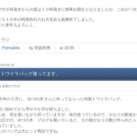
夕方６時過ぎからの宴は１０時過ぎに無事お開きとなりましたが、これが一次
２０１６年の時期外れのお月見会も無事終了しました。
また来年もよろしく。
トウジ
Permalink
by 田路和男
at 18:00
016.09.19
トワイラバッグ使ってます。
会長のブログ
今年の５月に、‘ゆづの木’さんに作ってもらった特製トワイラバッグ。
使い始めてから早や４か月が経ちました。
まあ、気を遣いながら持っていますが、毎日使っているので、かなりの酷使か
先日その、ゆづの木 ブログを覗いていると、その後かなりの数が作られたト
れていました。
このバッグは大ヒット商品ですね。