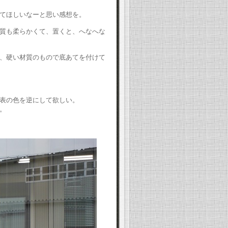
てほしいなーと思い感想を。
質も柔らかくて、置くと、へなへな
、硬い材質のもので底あてを付けて
表の色を逆にして欲しい。
。