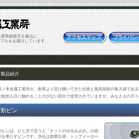
兵庫県姫路市を拠点に
ップルをお届けしています。
製品紹介
旭ノ本金属工業所が、創業より受け継いできた伝統と最高技術の集大成である
比較的人目に触れることの少ない部分で使用されていますが、みなさまの日々
割ピン
割ピンは、ひと言で言うと「ナットのゆるみ止め」の役
割を果たすピンです。当社は創業以来、トップメーカー