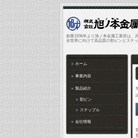
創業1936年より旭ノ本金属工業所は、
全世界に向けて高品質の割ピンとステ
ホーム
事業内容
製品紹介
割ピン
ステップル
会社情報